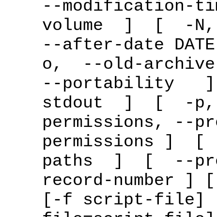
--modification-
volume ] [ -N,
--after-date DA
o, --old-archive
--portability 
stdout ] [ -p,
permissions, --pr
permissions ] [
paths ] [ --
record-number ] [
[-f script-file] 