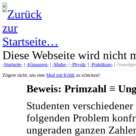
Diese Webseite wird nicht 
·Startseite·
|
·Klausuren·
|
·Mathe·
|
·Physik·
|
·Praktikum·
|
:Sonstige
Zögere nicht, uns eine
Mail mit Kritik
zu schicken!
Beweis: Primzahl ≡ Un
Studenten verschiedener
folgenden Problem konfro
ungeraden ganzen Zahlen