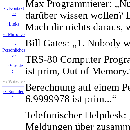
Max Programmierer: „Nu
··: Kontakt
darüber wissen wollen? D
:··
Mach dir nichts daraus,
··: Links :··
··: Mirror :··
Bill Gates: „1. Nobody w
··:
Persönliches
:··
TRS-80 Computer Programm
··: Skripte
ist prim, Out of Memory.
:··
··: Witze :··
Berechnung auf einem Pen
··: Spenden
6.9999978 ist prim...“
:··
Telefonischer Helpdesk:
Meldungen über zusamme