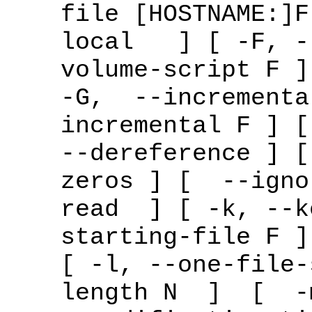
file [HOSTNAME:]F
local ] [ -F, --
volume-script F 
-G, --incrementa
incremental F ] [
--dereference ] [
zeros ] [ --igno
read ] [ -k, --k
starting-file F ]
[ -l, --one-file-
length N ] [ -