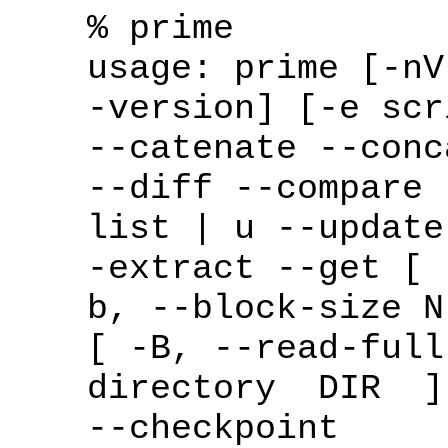
% prime
usage: prime [-nV
-version] [-e scr
--catenate --conc
--diff --compare 
list | u --updat
-extract --get [ 
b, --block-size N
[ -B, --read-fu
directory DIR 
--checkpoint ]