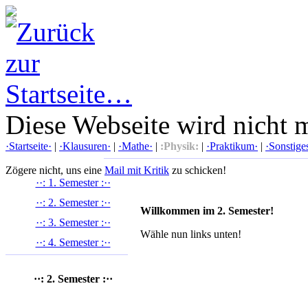
Diese Webseite wird nicht 
·Startseite·
|
·Klausuren·
|
·Mathe·
|
:Physik:
|
·Praktikum·
|
·Sonstige
Zögere nicht, uns eine
Mail mit Kritik
zu schicken!
··: 1. Semester :··
··: 2. Semester :··
Willkommen im 2. Semester!
··: 3. Semester :··
Wähle nun links unten!
··: 4. Semester :··
··: 2. Semester :··