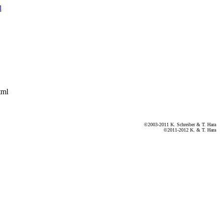
l
tml
©2003-2011 K. Schreiber & T. Hara
©2011-2012 K. & T. Hara