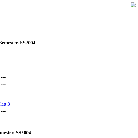
Semester, SS2004
---
---
---
---
---
att 3
---
mester, SS2004