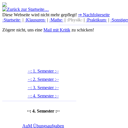
Diese Webseite wird nicht mehr gepflegt!
⇒ Nachfolgeseite
·Startseite·
|
·Klausuren·
|
·Mathe·
|
:Physik:
|
·Praktikum·
|
·Sonstige
Zögere nicht, uns eine
Mail mit Kritik
zu schicken!
··: 1. Semester :··
··: 2. Semester :··
··: 3. Semester :··
··: 4. Semester :··
··: 4. Semester :··
AuM Übungsaufgaben