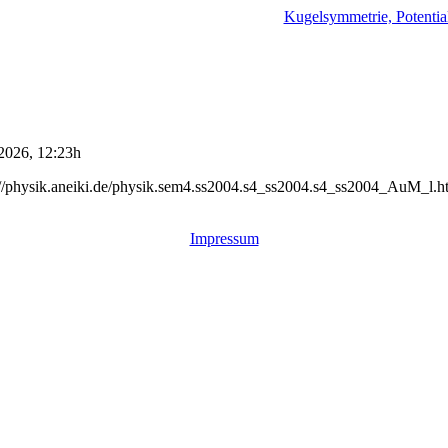
Kugelsymmetrie, Potentia
2026, 12:23h
://physik.aneiki.de/physik.sem4.ss2004.s4_ss2004.s4_ss2004_AuM_l.h
Impressum